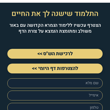
התלמוד שישנה לך את החיים
הצטרף עכשיו ללימוד הגמרא הקדושה עם באור
משולב ומתומצת הנמצא על צורת הדף
לרכישת הש"ס >>
להצטרפות דף היומי >>