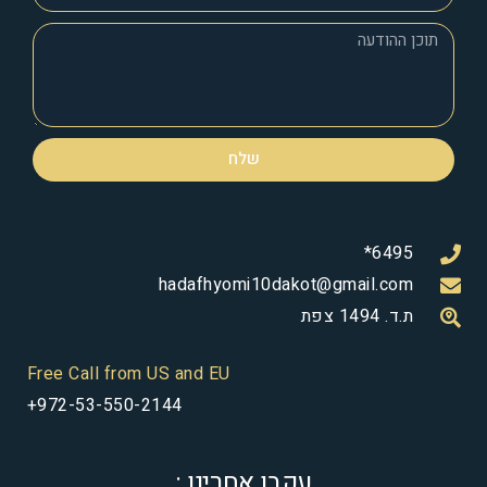
שלח
6495*
hadafhyomi10dakot@gmail.com
ת.ד. 1494 צפת
Free Call from US and EU
+972-53-550-2144
עקבו אחרינו :